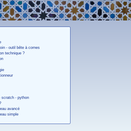
e
in - outil bête à cornes
ion technique ?
on
gie
tionneur
 scratch - python
?
iveau avancé
iveau simple